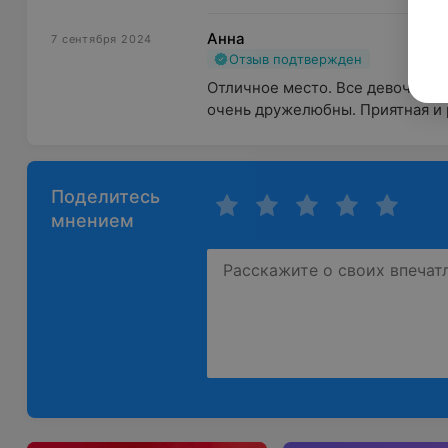
Анна
7 сентября 2024
Отзыв подтвержден
Отличное место. Все девочки п
очень дружелюбны. Приятная и 
Поделитесь
мнением