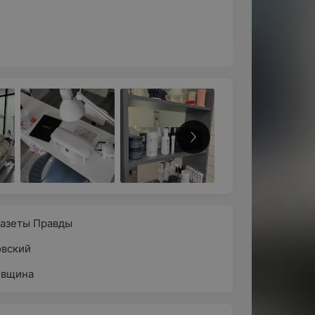
Все фото
Газеты Правды
вский
овщина