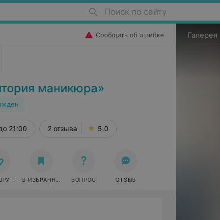
Поиск по сайту
Галерея
Сообщить об ошибке
итория маникюра»
ржден
до 21:00
2 отзыва
5.0
ШРУТ
В ИЗБРАННОЕ
ВОПРОС
ОТЗЫВ