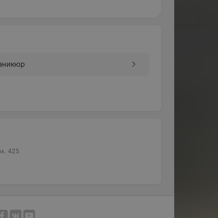
аникюр
м. 425