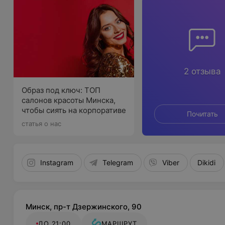
2 отзыва
Образ под ключ: ТОП
салонов красоты Минска,
чтобы сиять на корпоративе
Почитать
статья о нас
Instagram
Telegram
Viber
Dikidi
Минск, пр-т Дзержинского, 90
ДО 21:00
МАРШРУТ