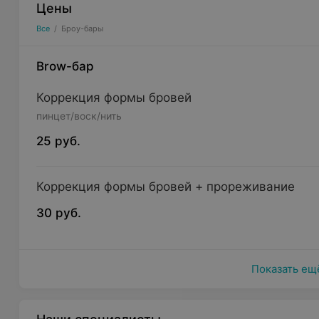
Цены
Все
/
Броу-бары
Brow-бар
Коррекция формы бровей
пинцет/воск/нить
25 руб.
Коррекция формы бровей + прореживание
30 руб.
Показать ещ