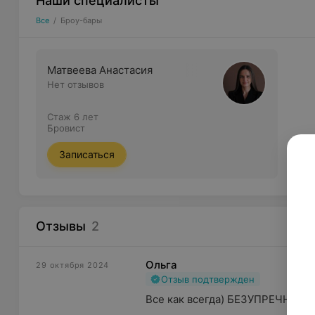
Наши специалисты
Все
/
Броу-бары
Матвеева Анастасия
Нет отзывов
Стаж 6 лет
Бровист
Записаться
Отзывы
2
Ольга
29 октября 2024
Отзыв подтвержден
Все как всегда) БЕЗУПРЕЧНО