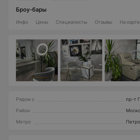
Броу-бары
Инфо
Цены
Специалисты
Отзывы
На карте
Рядом с
пр-т 
Район
Моско
Метро
Петр